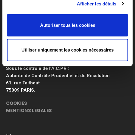
Afficher les détails
EURL CJL ASSURANCES
Autoriser tous les cookies
Siret 809 424 799
RCS Grenoble
Utiliser uniquement les cookies nécessaires
N° ORIAS 1500 1442
Site web ORIAS : www.orias.fr
Sous le contrôle de l’A.C.P.R :
Autorité de Contrôle Prudentiel et de Résolution
61, rue Taitbout
75009 PARIS.
COOKIES
MENTIONS LEGALES