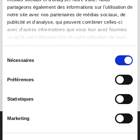
partageons également des informations sur l'utilisation de
notre site avec nos partenaires de médias sociaux, de
publicité et d'analyse, qui peuvent combiner celles-ci
avec d'autres informations que vous leur avez fournies
ou qu'ils ont collectées lors de votre utilisation de leurs
* champs obligatoires
services. Vous consentez à nos cookies si vous
continuez à utiliser notre site web.
Sélection
Nécessaires
du
consentement
Préférences
Statistiques
Marketing