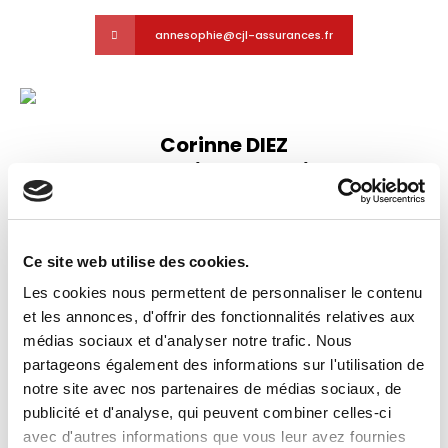
annesophie@cjl-assurances.fr
Corinne DIEZ
Fondatrice du Cabinet
« Je suis le pilote du Cabinet, (comme Charlie
avec ses drôles de dames 😉)
J’organise des évènements pour créer de l’inter-
Ce site web utilise des cookies.
réseau entre entrepreneur(e)s.
Les cookies nous permettent de personnaliser le contenu
Je m’occupe de la partie communication du
et les annonces, d'offrir des fonctionnalités relatives aux
Cabinet.
médias sociaux et d'analyser notre trafic. Nous
Je suis à votre disposition si vous souhaitez me
partageons également des informations sur l'utilisation de
rencontrer.
notre site avec nos partenaires de médias sociaux, de
Tél. 04 57 20 49 19
publicité et d'analyse, qui peuvent combiner celles-ci
avec d'autres informations que vous leur avez fournies